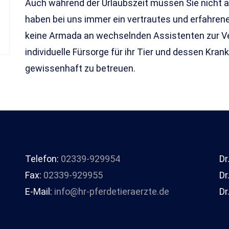
Auch während der Urlaubszeit müssen Sie nicht a
haben bei uns immer ein vertrautes und erfahrenes
keine Armada an wechselnden Assistenten zur Ver
individuelle Fürsorge für ihr Tier und dessen Kra
gewissenhaft zu betreuen.
Telefon:
02339-929954
Dr
Fax:
02339-929955
Dr
E-Mail:
info@hr-pferdetieraerzte.de
Dr