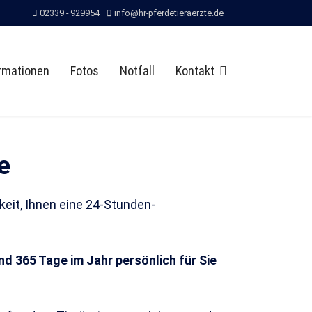
02339 - 929954
info@hr-pferdetieraerzte.de
rmationen
Fotos
Notfall
Kontakt
e
eit, Ihnen eine 24-Stunden-
d 365 Tage im Jahr persönlich für Sie