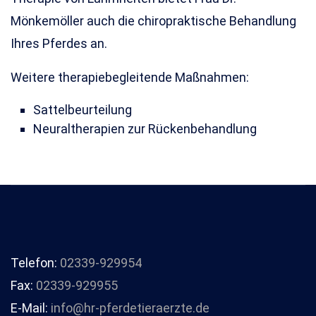
Mönkemöller auch die chiropraktische Behandlung
Ihres Pferdes an.
Weitere therapiebegleitende Maßnahmen:
Sattelbeurteilung
Neuraltherapien zur Rückenbehandlung
Telefon:
02339-929954
Fax:
02339-929955
E-Mail:
info@hr-pferdetieraerzte.de