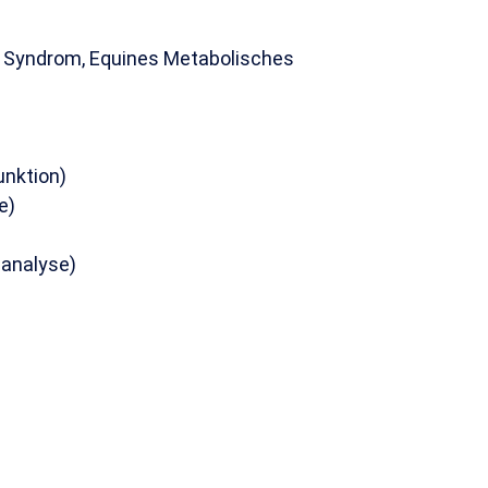
 Syndrom, Equines Metabolisches
nktion)
e)
danalyse)