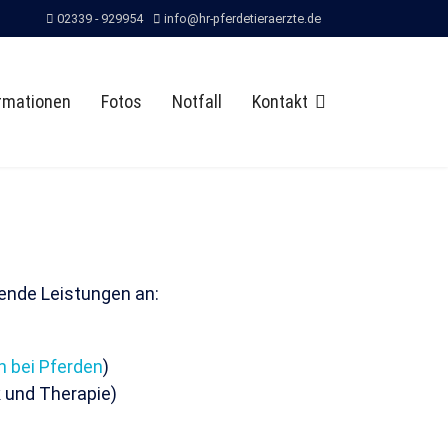
02339 - 929954
info@hr-pferdetieraerzte.de
rmationen
Fotos
Notfall
Kontakt
gende Leistungen an:
en bei Pferden
)
 und Therapie)