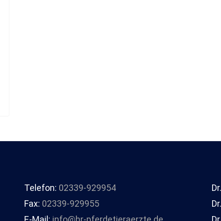
Telefon:
02339-929954
Dr
Fax:
02339-929955
Dr
E-Mail:
info@hr-pferdetieraerzte.de
Dr